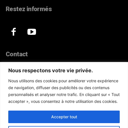
Restez informés
Contact
44, Hann Maristes Dakar
Nous respectons votre vie privée.
Téléphone :
(+221) 70 330 86 87‬
Nous utilisons des cookies pour améliorer votre expérience
WhatsApp :
(+33) 6 52 17 85 46
de navigation, diffuser des publicités ou des contenus
E-mail :
redaction@atlanticactu.com
personnalisés et analyser notre trafic. En cliquant sur « Tout
E-mail :
commercial@atlanticactu.com
accepter », vous consentez à notre utilisation des cookies.
Nous écrire
Qui sommes-nous ?
Accepter tout