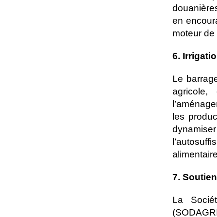
douanières
en encoura
moteur de 
6. Irrigat
Le barrage
agricole,
l’aménagem
les produc
dynamiser 
l’autosuffi
alimentaire
7. Soutie
La Socié
(SODAGRI) 