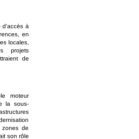
e d’accès à
arences, en
ues locales,
es projets
ttraient de
ble moteur
e la sous-
structures
dernisation
e zones de
it son rôle