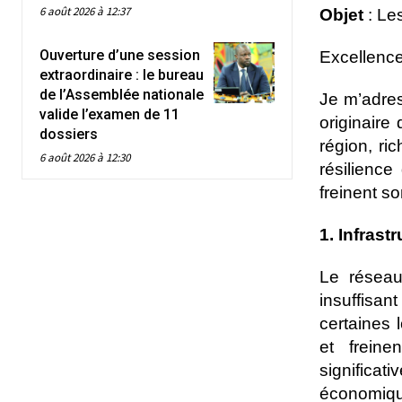
6 août 2026 à 12:37
Objet
: Le
Ouverture d’une session
Excellence
extraordinaire : le bureau
de l’Assemblée nationale
Je m’adres
valide l’examen de 11
originaire
dossiers
région, ric
6 août 2026 à 12:30
résilience
freinent s
1. Infrast
Le réseau
insuffisan
certaines 
et freine
significa
économique