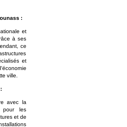
Gounass :
tionale et
grâce à ses
endant, ce
structures
ialisés et
 l’économie
te ville.
:
re avec la
 pour les
tures et de
stallations