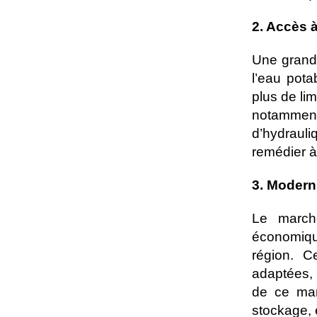
2. Accès à 
Une grande
l’eau pota
plus de lim
notamment
d’hydrauli
remédier à 
3. Modern
Le marché
économiqu
région. C
adaptées, 
de ce mar
stockage, 