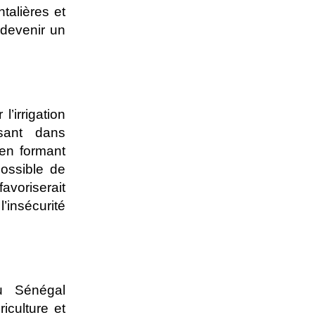
talières et
 devenir un
’irrigation
ssant dans
 en formant
possible de
avoriserait
l’insécurité
u Sénégal
iculture et