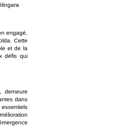
lingara
yen engagé,
olda. Cette
ole et de la
x défis qui
t, demeure
tantes dans
 essentiels
élioration
’émergence