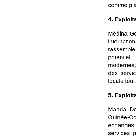
comme pla
4. Exploi
Médina Go
internatio
rassemble
potentiel
modernes,
des servic
locale tout 
5. Exploi
Manda Dou
Guinée-C
échanges t
services p