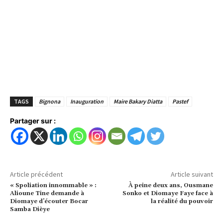
TAGS
Bignona
Inauguration
Maire Bakary Diatta
Pastef
Partager sur :
Article précédent
Article suivant
« Spoliation innommable » :
À peine deux ans, Ousmane
Alioune Tine demande à
Sonko et Diomaye Faye face à
Diomaye d’écouter Bocar
la réalité du pouvoir
Samba Dièye