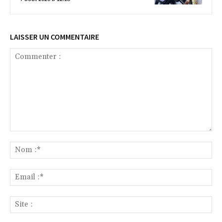
LAISSER UN COMMENTAIRE
Commenter
:
No
:*
Ema
:*
Sit
: