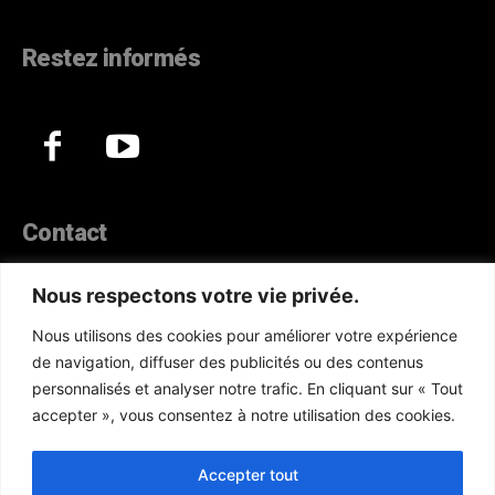
Restez informés
Contact
44, Hann Maristes Dakar
Nous respectons votre vie privée.
Téléphone :
(+221) 70 330 86 87‬
Nous utilisons des cookies pour améliorer votre expérience
WhatsApp :
(+33) 6 52 17 85 46
de navigation, diffuser des publicités ou des contenus
E-mail :
redaction@atlanticactu.com
personnalisés et analyser notre trafic. En cliquant sur « Tout
E-mail :
commercial@atlanticactu.com
accepter », vous consentez à notre utilisation des cookies.
Nous écrire
Qui sommes-nous ?
Accepter tout