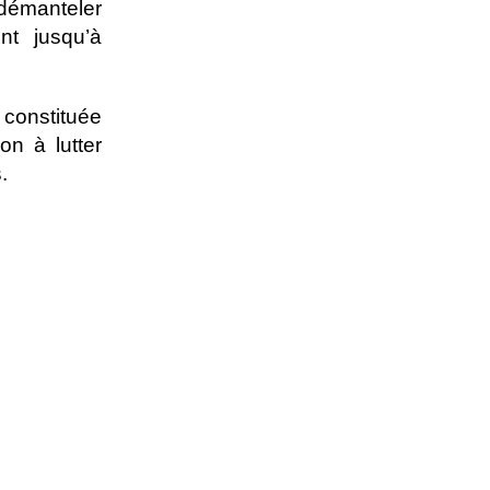
démanteler
nt jusqu’à
 constituée
on à lutter
.