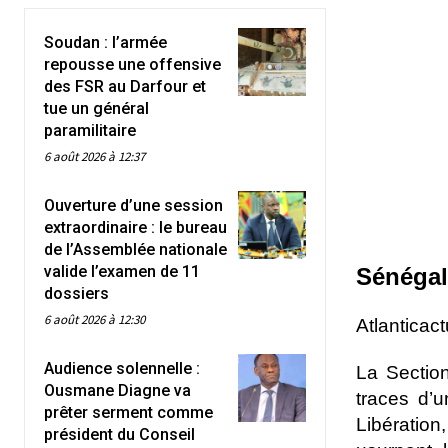
Soudan : l’armée
repousse une offensive
des FSR au Darfour et
tue un général
paramilitaire
6 août 2026 à 12:37
Ouverture d’une session
extraordinaire : le bureau
de l’Assemblée nationale
valide l’examen de 11
Sénéga
dossiers
6 août 2026 à 12:30
Atlanticac
Audience solennelle :
La Sectio
Ousmane Diagne va
traces d’u
prêter serment comme
Libération
président du Conseil