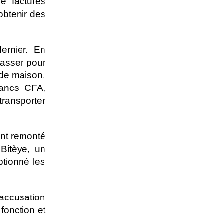
de factures
obtenir des
ernier. En
passer pour
 de maison.
rancs CFA,
transporter
ont remonté
Bitèye, un
ptionné les
’accusation
fonction et