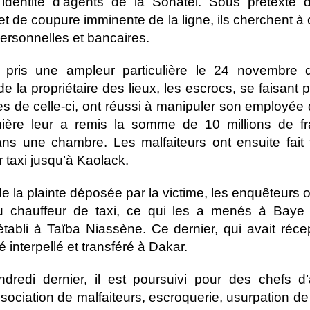
’identité d’agents de la Sonatel. Sous prétexte 
t de coupure imminente de la ligne, ils cherchent à 
rsonnelles et bancaires.
 a pris une ampleur particulière le 24 novembre d
de la propriétaire des lieux, les escrocs, se faisant 
s de celle-ci, ont réussi à manipuler son employée
nière leur a remis la somme de 10 millions de f
ns une chambre. Les malfaiteurs ont ensuite fait 
r taxi jusqu’à Kaolack.
 de la plainte déposée par la victime, les enquêteurs 
du chauffeur de taxi, ce qui les a menés à Baye 
établi à Taïba Niassène. Ce dernier, qui avait réce
é interpellé et transféré à Dakar.
dredi dernier, il est poursuivi pour des chefs d
ssociation de malfaiteurs, escroquerie, usurpation de 