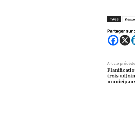
TAGS
Déman
Partager sur :
Article précéd
Planificatio
trois adjoin
municipaux