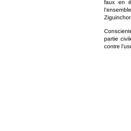
faux en é
l’ensembl
Ziguinchor
Consciente
partie civ
contre l’u