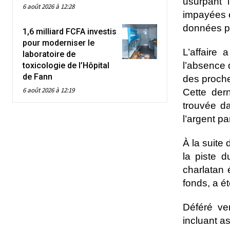
usurpant l
6 août 2026 à 12:28
impayées e
données pe
1,6 milliard FCFA investis
pour moderniser le
L’affaire
laboratoire de
l’absence 
toxicologie de l’Hôpital
de Fann
des proche
6 août 2026 à 12:19
Cette der
trouvée da
l’argent pa
À la suite
la piste 
charlatan 
fonds, a ét
Déféré ven
incluant a