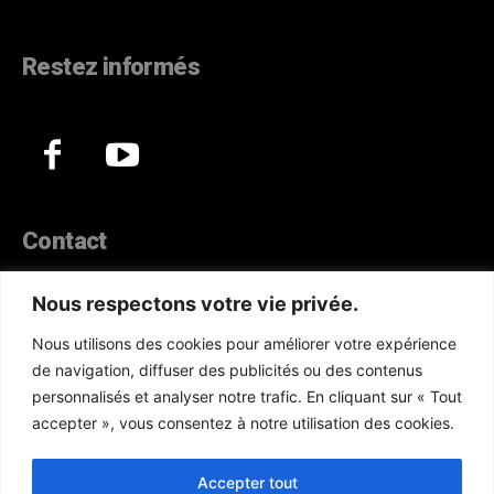
Restez informés
Contact
44, Hann Maristes Dakar
Nous respectons votre vie privée.
Téléphone :
(+221) 70 330 86 87‬
Nous utilisons des cookies pour améliorer votre expérience
WhatsApp :
(+33) 6 52 17 85 46
de navigation, diffuser des publicités ou des contenus
E-mail :
redaction@atlanticactu.com
personnalisés et analyser notre trafic. En cliquant sur « Tout
E-mail :
commercial@atlanticactu.com
accepter », vous consentez à notre utilisation des cookies.
Nous écrire
Qui sommes-nous ?
Accepter tout