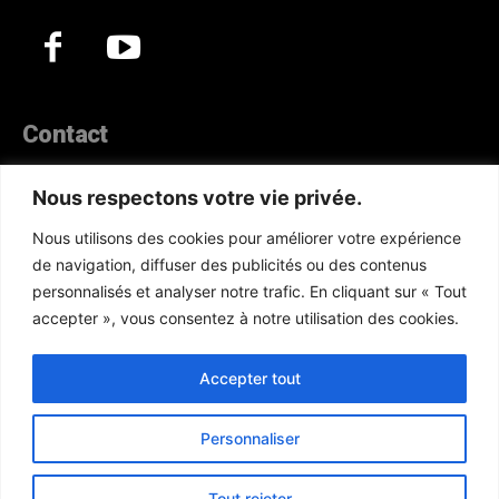
Contact
44, Hann Maristes Dakar
Nous respectons votre vie privée.
Téléphone :
(+221) 70 330 86 87‬
Nous utilisons des cookies pour améliorer votre expérience
WhatsApp :
(+33) 6 52 17 85 46
de navigation, diffuser des publicités ou des contenus
E-mail :
redaction@atlanticactu.com
personnalisés et analyser notre trafic. En cliquant sur « Tout
E-mail :
commercial@atlanticactu.com
accepter », vous consentez à notre utilisation des cookies.
Nous écrire
Qui sommes-nous ?
Accepter tout
Personnaliser
Copyright © AtlanticActu.com. Tous droits réservés. Designed by
Tout rejeter