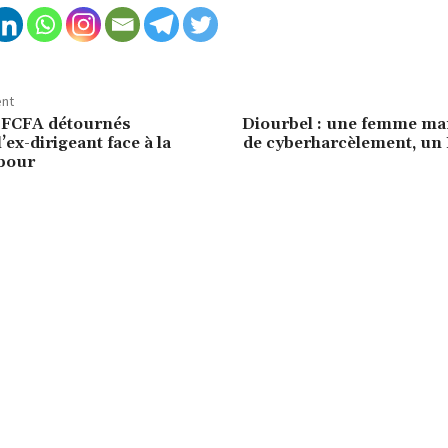
ent
s FCFA détournés
Diourbel : une femme mar
’ex-dirigeant face à la
de cyberharcèlement, un 
Mbour