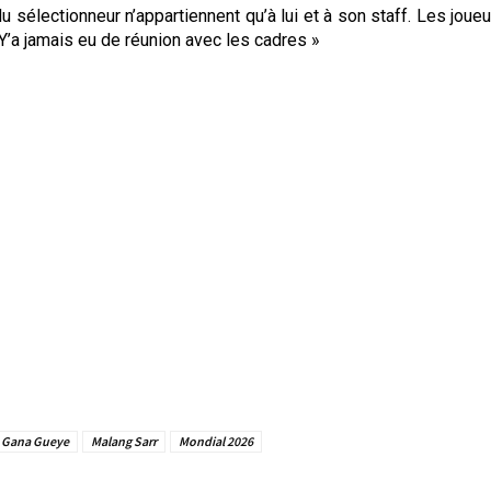
u sélectionneur n’appartiennent qu’à lui et à son staff. Les joueur
 Y’a jamais eu de réunion avec les cadres »
a Gana Gueye
Malang Sarr
Mondial 2026