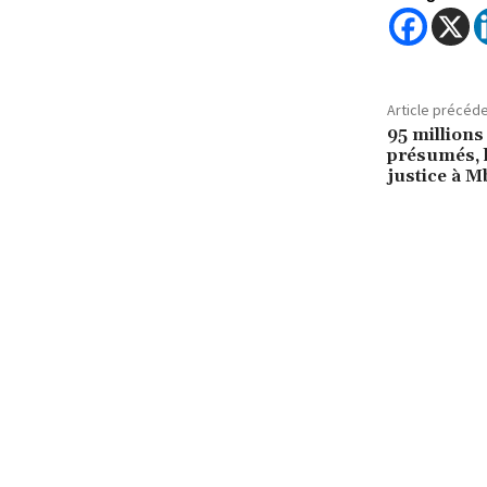
Article précéd
95 million
présumés, l
justice à 