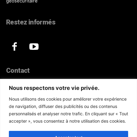
géosécuritaire
Restez informés
Contact
44, Hann Maristes Dakar
Nous respectons votre vie privée.
Téléphone :
(+221) 70 330 86 87‬
Nous utilisons des cookies pour améliorer votre expérience
WhatsApp :
(+33) 6 52 17 85 46
de navigation, diffuser des publicités ou des contenus
E-mail :
redaction@atlanticactu.com
personnalisés et analyser notre trafic. En cliquant sur « Tout
E-mail :
commercial@atlanticactu.com
accepter », vous consentez à notre utilisation des cookies.
Nous écrire
Qui sommes-nous ?