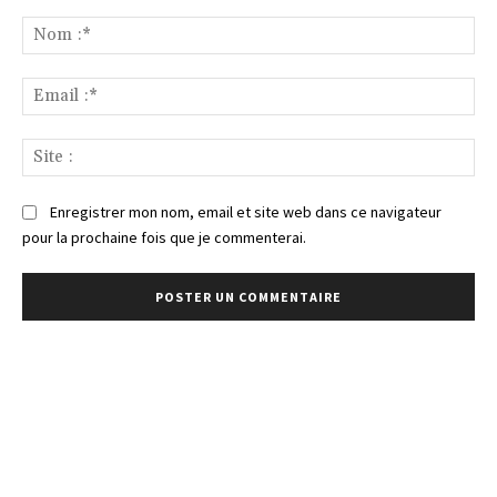
Commenter
:
No
:*
Ema
:*
Sit
:
Enregistrer mon nom, email et site web dans ce navigateur
pour la prochaine fois que je commenterai.