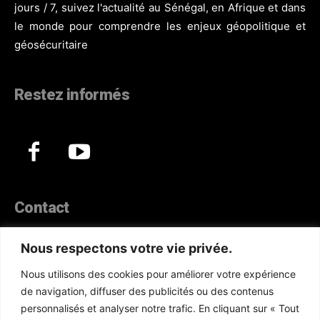
jours / 7, suivez l'actualité au Sénégal, en Afrique et dans
le monde pour comprendre les enjeux géopolitique et
géosécuritaire
Restez informés
Contact
44, Hann Maristes Dakar
Nous respectons votre vie privée.
Téléphone :
(+221) 70 330 86 87‬
Nous utilisons des cookies pour améliorer votre expérience
WhatsApp :
(+33) 6 52 17 85 46
de navigation, diffuser des publicités ou des contenus
E-mail :
redaction@atlanticactu.com
personnalisés et analyser notre trafic. En cliquant sur « Tout
E-mail :
commercial@atlanticactu.com