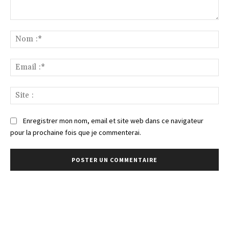
Commenter
:
No
:*
Ema
:*
Sit
:
Enregistrer mon nom, email et site web dans ce navigateur
pour la prochaine fois que je commenterai.