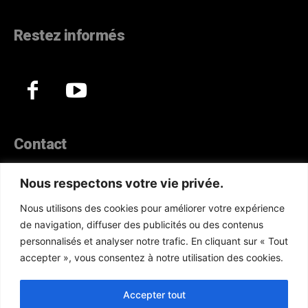
Restez informés
Contact
44, Hann Maristes Dakar
Nous respectons votre vie privée.
Téléphone :
(+221) 70 330 86 87‬
Nous utilisons des cookies pour améliorer votre expérience
WhatsApp :
(+33) 6 52 17 85 46
de navigation, diffuser des publicités ou des contenus
E-mail :
redaction@atlanticactu.com
personnalisés et analyser notre trafic. En cliquant sur « Tout
E-mail :
commercial@atlanticactu.com
accepter », vous consentez à notre utilisation des cookies.
Nous écrire
Qui sommes-nous ?
Accepter tout