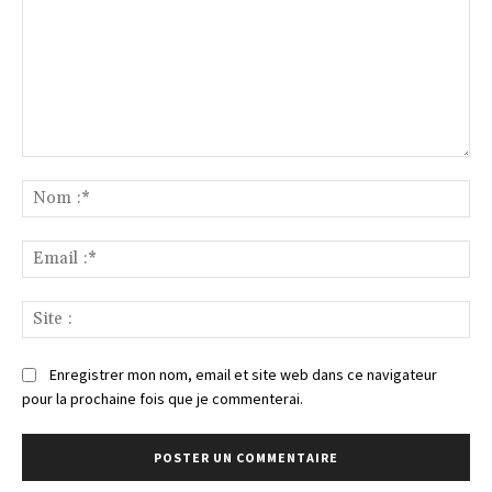
Commenter
:
No
:*
Ema
:*
Sit
:
Enregistrer mon nom, email et site web dans ce navigateur
pour la prochaine fois que je commenterai.