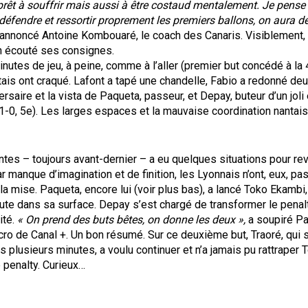
e prêt à souffrir mais aussi à être costaud mentalement. Je pense
 défendre et ressortir proprement les premiers ballons, on aura 
 annoncé Antoine Kombouaré, le coach des Canaris. Visiblement,
en écouté ses consignes.
nutes de jeu, à peine, comme à l’aller (premier but concédé à la 
tais ont craqué. Lafont a tapé une chandelle, Fabio a redonné deu
ersaire et la vista de Paqueta, passeur, et Depay, buteur d’un joli 
 (1-0, 5e). Les larges espaces et la mauvaise coordination nantais
tes – toujours avant-dernier – a eu quelques situations pour rev
 manque d’imagination et de finition, les Lyonnais n’ont, eux, pa
la mise. Paqueta, encore lui (voir plus bas), a lancé Toko Ekambi
aute dans sa surface. Depay s’est chargé de transformer le penalt
ité.
« On prend des buts bêtes, on donne les deux »,
a soupiré Pal
ro de Canal +. Un bon résumé. Sur ce deuxième but, Traoré, qui 
 plusieurs minutes, a voulu continuer et n’a jamais pu rattraper To
e penalty. Curieux…