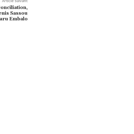
Article suivant
onciliation,
enis Sassou
aru Embalo