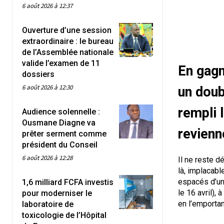
6 août 2026 à 12:37
Ouverture d’une session
extraordinaire : le bureau
de l’Assemblée nationale
valide l’examen de 11
En gagn
dossiers
6 août 2026 à 12:30
un doub
rempli 
Audience solennelle :
Ousmane Diagne va
revienne
prêter serment comme
président du Conseil
6 août 2026 à 12:28
Il ne reste d
là, implacabl
espacés d’une
1,6 milliard FCFA investis
le 16 avril),
pour moderniser le
en l’emportan
laboratoire de
toxicologie de l’Hôpital