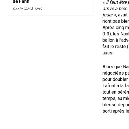
de Fann
« Il faut êtr
arrive à bien
6 août 2026 à 12:19
jouer »,
avait
n’ont pas bi
Après cinq mi
0-3), les Nan
ballon à l’adv
fait le reste
aussi.
Alors que Nan
négociées par
pour doubler 
Lafont à la f
tout en sérén
temps, au mic
blessé depuis
sorti après l