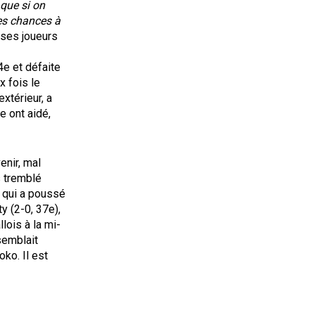
 que si on
des chances à
 ses joueurs
4e et défaite
x fois le
extérieur, a
e ont aidé,
enir, mal
s tremblé
, qui a poussé
y (2-0, 37e),
lois à la mi-
semblait
ko. Il est