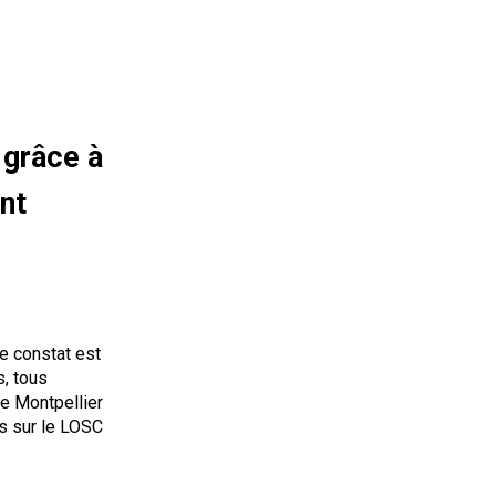
 grâce à
nt
le constat est
s, tous
re Montpellier
rs sur le LOSC