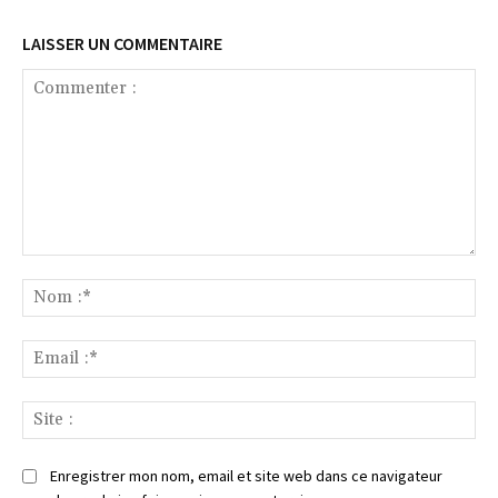
LAISSER UN COMMENTAIRE
Commenter
:
No
:*
Ema
:*
Sit
:
Enregistrer mon nom, email et site web dans ce navigateur