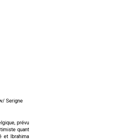
w/ Serigne
lgique, prévu
ptimiste quant
é et Ibrahima