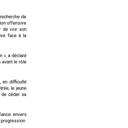
 recherche de
tion offensive
r de voir son
ive face à la
n », a déclaré
 avant le rôle
en difficulté
trée, le jeune
nt de céder sa
fiance envers
 progression.