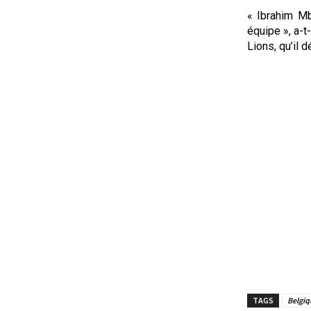
« Ibrahim Mb
équipe », a-t
Lions, qu’il d
TAGS
Belgiq