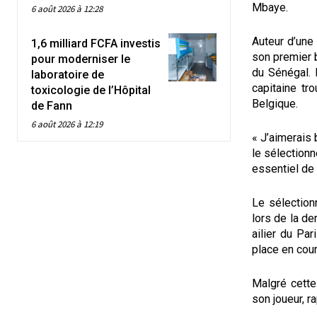
Mbaye.
6 août 2026 à 12:28
Auteur d’une
1,6 milliard FCFA investis
son premier b
pour moderniser le
du Sénégal. 
laboratoire de
capitaine tr
toxicologie de l’Hôpital
Belgique.
de Fann
6 août 2026 à 12:19
« J’aimerais 
le sélectionn
essentiel de 
Le sélection
lors de la de
ailier du Par
place en cou
Malgré cette
son joueur, r