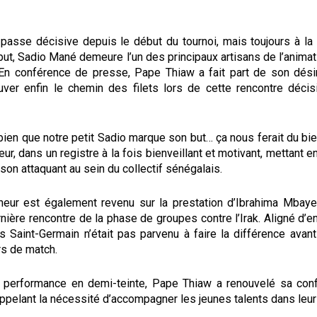
 passe décisive depuis le début du tournoi, mais toujours à la
ut, Sadio Mané demeure l’un des principaux artisans de l’anima
En conférence de presse, Pape Thiaw a fait part de son dési
ouver enfin le chemin des filets lors de cette rencontre décis
bien que notre petit Sadio marque son but… ça nous ferait du bie
eur, dans un registre à la fois bienveillant et motivant, mettant en
son attaquant au sein du collectif sénégalais.
neur est également revenu sur la prestation d’Ibrahima Mbaye, 
rnière rencontre de la phase de groupes contre l’Irak. Aligné d’en
is Saint-Germain n’était pas parvenu à faire la différence ava
rs de match.
 performance en demi-teinte, Pape Thiaw a renouvelé sa con
appelant la nécessité d’accompagner les jeunes talents dans leur