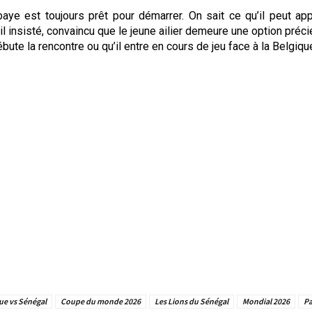
aye est toujours prêt pour démarrer. On sait ce qu’il peut app
-il insisté, convaincu que le jeune ailier demeure une option préc
ébute la rencontre ou qu’il entre en cours de jeu face à la Belgiqu
ue vs Sénégal
Coupe du monde 2026
Les Lions du Sénégal
Mondial 2026
Pa