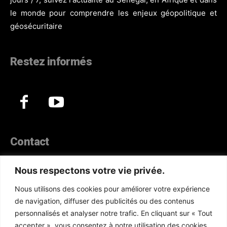
le monde pour comprendre les enjeux géopolitique et
géosécuritaire
Restez informés
Contact
44, Hann Maristes Dakar
Nous respectons votre vie privée.
Téléphone :
(+221) 70 330 86 87‬
Nous utilisons des cookies pour améliorer votre expérience
WhatsApp :
(+33) 6 52 17 85 46
de navigation, diffuser des publicités ou des contenus
E-mail :
redaction@atlanticactu.com
personnalisés et analyser notre trafic. En cliquant sur « Tout
E-mail :
commercial@atlanticactu.com
accepter », vous consentez à notre utilisation des cookies.