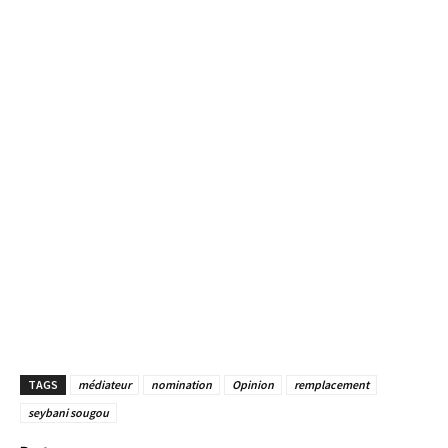
TAGS
médiateur
nomination
Opinion
remplacement
seybani sougou