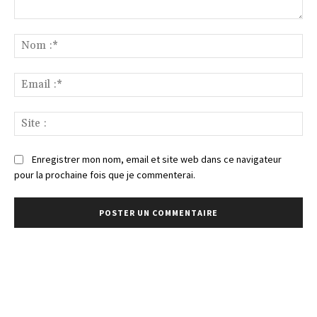
Commenter
:
No
:*
Ema
:*
Sit
:
Enregistrer mon nom, email et site web dans ce navigateur
pour la prochaine fois que je commenterai.