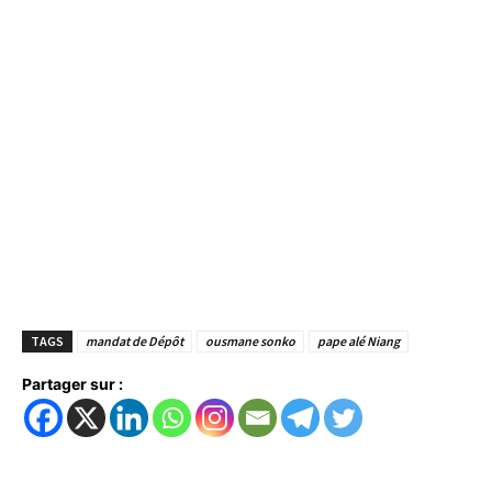
TAGS
mandat de Dépôt
ousmane sonko
pape alé Niang
Partager sur :