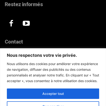
Restez informés
Contact
44, Hann Maristes Dakar
Nous respectons votre vie privée.
Téléphone :
(+221) 70 330 86 87‬
Nous utilisons des cookies pour améliorer votre expérience
WhatsApp :
(+33) 6 52 17 85 46
de navigation, diffuser des publicités ou des contenus
E-mail :
redaction@atlanticactu.com
personnalisés et analyser notre trafic. En cliquant sur « Tout
E-mail :
commercial@atlanticactu.com
accepter », vous consentez à notre utilisation des cookies.
Nous écrire
Qui sommes-nous ?
Accepter tout