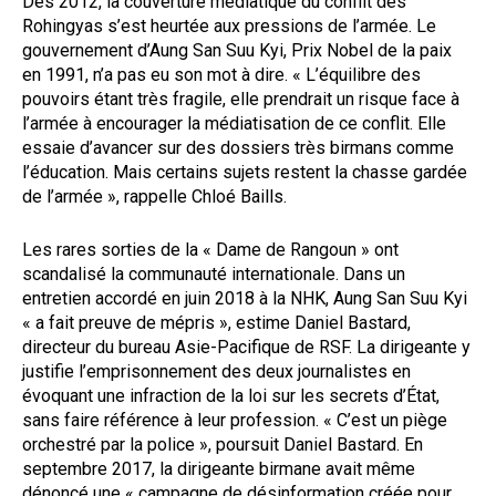
Dès 2012, la couverture médiatique du conflit des
Rohingyas s’est heurtée aux pressions de l’armée. Le
gouvernement d’Aung San Suu Kyi, Prix Nobel de la paix
en 1991, n’a pas eu son mot à dire. « L’équilibre des
pouvoirs étant très fragile, elle prendrait un risque face à
l’armée à encourager la médiatisation de ce conflit. Elle
essaie d’avancer sur des dossiers très birmans comme
l’éducation. Mais certains sujets restent la chasse gardée
de l’armée », rappelle Chloé Baills.
Les rares sorties de la « Dame de Rangoun » ont
scandalisé la communauté internationale. Dans un
entretien accordé en juin 2018 à la NHK, Aung San Suu Kyi
« a fait preuve de mépris », estime Daniel Bastard,
directeur du bureau Asie-Pacifique de RSF. La dirigeante y
justifie l’emprisonnement des deux journalistes en
évoquant une infraction de la loi sur les secrets d’État,
sans faire référence à leur profession. « C’est un piège
orchestré par la police », poursuit Daniel Bastard. En
septembre 2017, la dirigeante birmane avait même
dénoncé une « campagne de désinformation créée pour