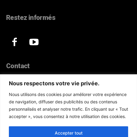
Restez informés
Contact
44, Hann Maristes Dakar
Nous respectons votre vie privée.
Téléphone :
(+221) 70 330 86 87‬
Nous utilisons des cookies pour améliorer votre expérience
WhatsApp :
(+33) 6 52 17 85 46
de navigation, diffuser des publicités ou des contenus
E-mail :
redaction@atlanticactu.com
personnalisés et analyser notre trafic. En cliquant sur « Tout
E-mail :
commercial@atlanticactu.com
accepter », vous consentez à notre utilisation des cookies.
Nous écrire
Qui sommes-nous ?
Accepter tout