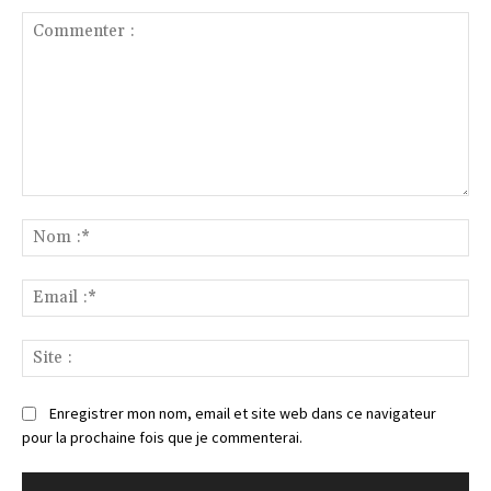
Commenter
:
No
:*
Ema
:*
Sit
:
Enregistrer mon nom, email et site web dans ce navigateur
pour la prochaine fois que je commenterai.