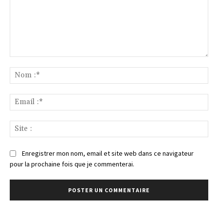
Commenter
:
No
:*
Ema
:*
Sit
:
Enregistrer mon nom, email et site web dans ce navigateur
pour la prochaine fois que je commenterai.