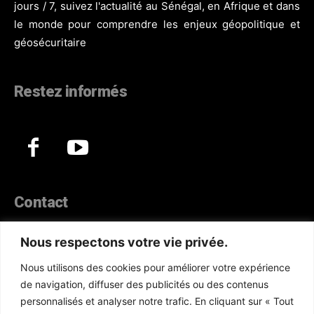
jours / 7, suivez l'actualité au Sénégal, en Afrique et dans
le monde pour comprendre les enjeux géopolitique et
géosécuritaire
Restez informés
Contact
44, Hann Maristes Dakar
Nous respectons votre vie privée.
Téléphone :
(+221) 70 330 86 87‬
Nous utilisons des cookies pour améliorer votre expérience
WhatsApp :
(+33) 6 52 17 85 46
de navigation, diffuser des publicités ou des contenus
E-mail :
redaction@atlanticactu.com
personnalisés et analyser notre trafic. En cliquant sur « Tout
E-mail :
commercial@atlanticactu.com