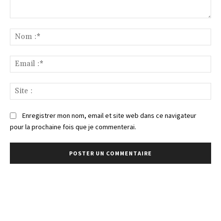
Commenter
:
No
:*
Ema
:*
Sit
:
Enregistrer mon nom, email et site web dans ce navigateur
pour la prochaine fois que je commenterai.