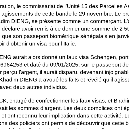
ration, le commissariat de l’Unité 15 des Parcelles A
x agissements de cette bande le 29 novembre. Le pr
hadim DIENG, se présente comme un commerçant. L’
 a déclaré avoir remis à ce dernier une somme de 2 
 que son passeport biométrique sénégalais en janvi
ir d’obtenir un visa pour l’Italie.
NG aurait alors donné un faux visa Schengen, porta
964253 et daté du 09/01/2025, sur le passeport de l
 perçu l’argent, il aurait disparu, devenant injoignabl
 Khadim DIENG a avoué les faits et révélé qu’il agissa
 avec deux autres individus.
, chargé de confectionner les faux visas, et Bira
sait les sommes d’argent. Les deux complices ont é
 et ont reconnu leur implication dans cette activité. L
ions des policiers ont permis de découvrir que cette