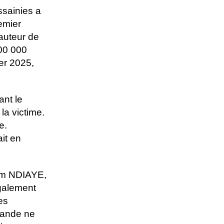
ssainies a
emier
auteur de
500 000
er 2025,
nt le
a victime.
e.
it en
him NDIAYE,
galement
es
 bande ne