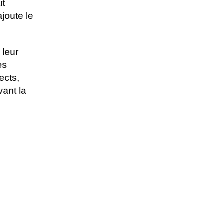
it
joute le
 leur
es
ects,
ant la