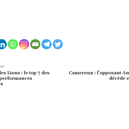
ent
s Lions : le top 7 des
Cameroun : l’opposant A
 performances
décède e
es