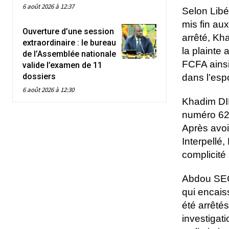
6 août 2026 à 12:37
Selon Libé
mis fin au
Ouverture d’une session
arrêté, K
extraordinaire : le bureau
la plainte
de l’Assemblée nationale
FCFA ainsi
valide l’examen de 11
dossiers
dans l’espo
6 août 2026 à 12:30
Khadim DIE
numéro 626
Après avoir
Interpellé,
complicité
Abdou SECK
qui encais
été arrêtés
investigat