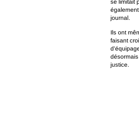
se limitait
également 
journal.
Ils ont mê
faisant cro
d’équipage 
désormais 
justice.