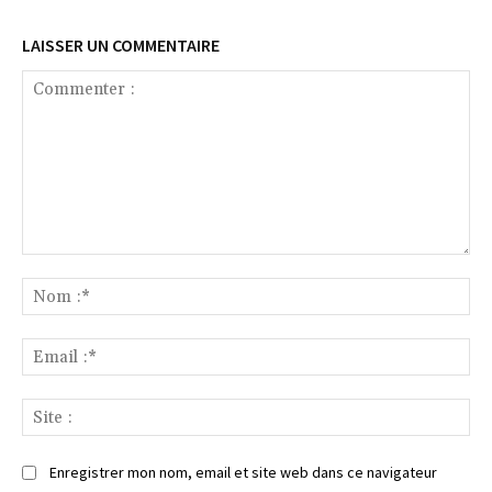
LAISSER UN COMMENTAIRE
Commenter
:
No
:*
Ema
:*
Sit
:
Enregistrer mon nom, email et site web dans ce navigateur