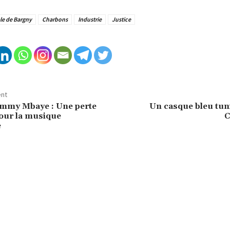
le de Bargny
Charbons
Industrie
Justice
ent
immy Mbaye : Une perte
Un casque bleu tun
ur la musique
C
e