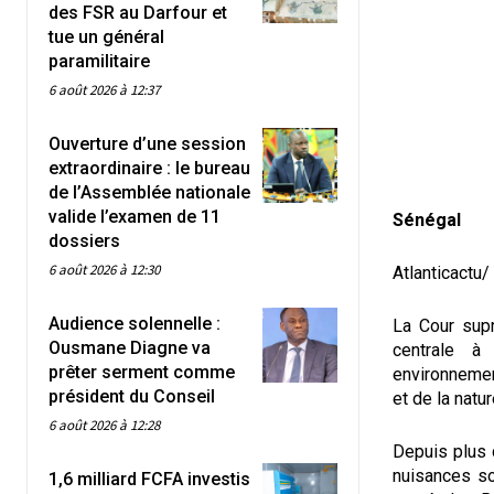
des FSR au Darfour et
tue un général
paramilitaire
6 août 2026 à 12:37
Ouverture d’une session
extraordinaire : le bureau
de l’Assemblée nationale
valide l’examen de 11
Sénégal
dossiers
6 août 2026 à 12:30
Atlanticactu
Audience solennelle :
La Cour sup
Ousmane Diagne va
centrale à
prêter serment comme
environnemen
président du Conseil
et de la natu
6 août 2026 à 12:28
Depuis plus d
nuisances so
1,6 milliard FCFA investis