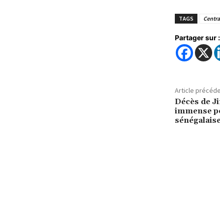
TAGS
Centra
Partager sur :
Article précéd
Décès de J
immense po
sénégalais