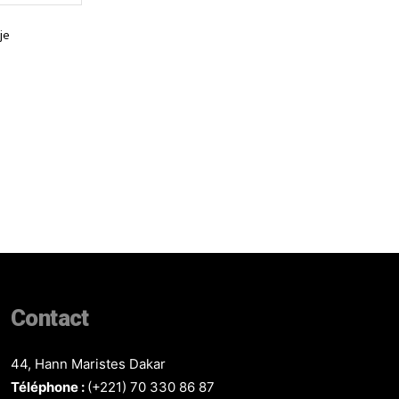
:
je
Contact
44, Hann Maristes Dakar
Téléphone :
(+221) 70 330 86 87‬