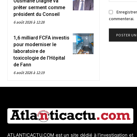
Ousmane Diagne va
prêter serment comme
Enregistrer
président du Conseil
commenterai.
6 août 2026 à 12:28
1,6 milliard FCFA investis
pour moderniser le
laboratoire de
toxicologie de l’Hôpital
de Fann
6 août 2026 à 12:19
ATLANTICACTU.COM est un site dédié à l’investigation et