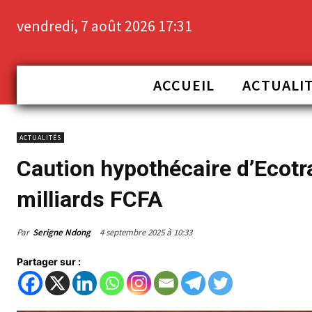
vendredi, 7 août 2026 17:31
ACCUEIL
ACTUALI
ACTUALITÉS
Caution hypothécaire d’Ecotra
milliards FCFA
Par
Serigne Ndong
4 septembre 2025 à 10:33
Partager sur :