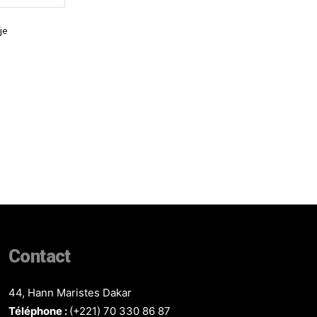
:
je
Contact
44, Hann Maristes Dakar
Téléphone :
(+221) 70 330 86 87‬