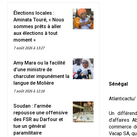
Élections locales :
Aminata Touré, « Nous
sommes prêts à aller
aux élections à tout
moment »
7 août 2026 à 13:27
Amy Mara ou la facilité
d’une ministre de
charcuter impunément la
langue de Molière
Sénégal
7 août 2026 à 12:18
Atlanticactu
Soudan : l’armée
repousse une offensive
Un différen
des FSR au Darfour et
d’affaires A
tue un général
commerce de
paramilitaire
Vacap SA, qui