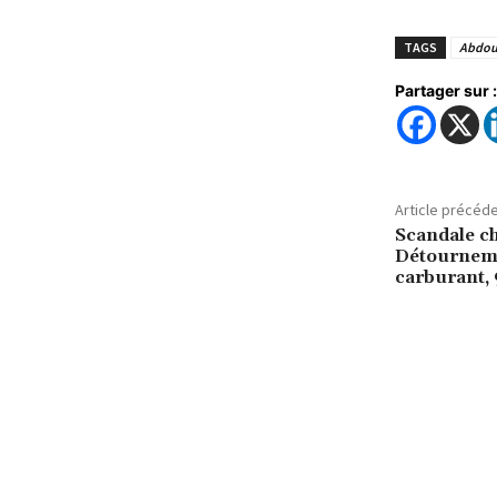
TAGS
Abdoul
Partager sur :
Article précéd
Scandale c
Détourneme
carburant, 