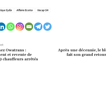
aye Sylla
Affaire Ecotra
Vacap SA
ent
hez Owatrans :
Après une décennie, le b
nt et revente de
fait son grand retou
9 chauffeurs arrêtés