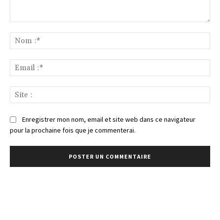
Commenter
:
No
:*
Ema
:*
Sit
:
Enregistrer mon nom, email et site web dans ce navigateur
pour la prochaine fois que je commenterai.