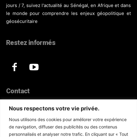
jours / 7, suivez l'actualité au Sénégal, en Afrique et dans
le monde pour comprendre les enjeux géopolitique et
géosécuritaire
Restez informés
Contact
44, Hann Maristes Dakar
Nous respectons votre vie privée.
Téléphone :
(+221) 70 330 86 87‬
Nous utilisons des cookies pour améliorer votre expérience
WhatsApp :
(+33) 6 52 17 85 46
de navigation, diffuser des publicités ou des contenus
E-mail :
redaction@atlanticactu.com
personnalisés et analyser notre trafic. En cliquant sur « Tout
E-mail :
commercial@atlanticactu.com