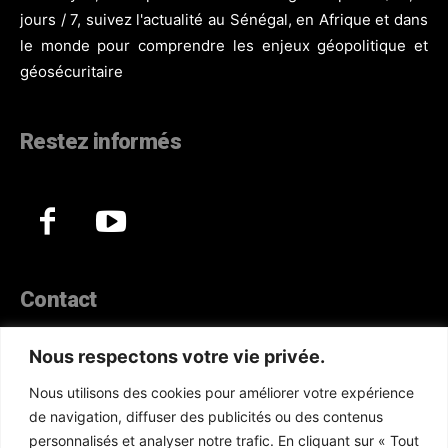
jours / 7, suivez l'actualité au Sénégal, en Afrique et dans
le monde pour comprendre les enjeux géopolitique et
géosécuritaire
Restez informés
Contact
44, Hann Maristes Dakar
Nous respectons votre vie privée.
Téléphone :
(+221) 70 330 86 87‬
Nous utilisons des cookies pour améliorer votre expérience
WhatsApp :
(+33) 6 52 17 85 46
de navigation, diffuser des publicités ou des contenus
E-mail :
redaction@atlanticactu.com
personnalisés et analyser notre trafic. En cliquant sur « Tout
E-mail :
commercial@atlanticactu.com