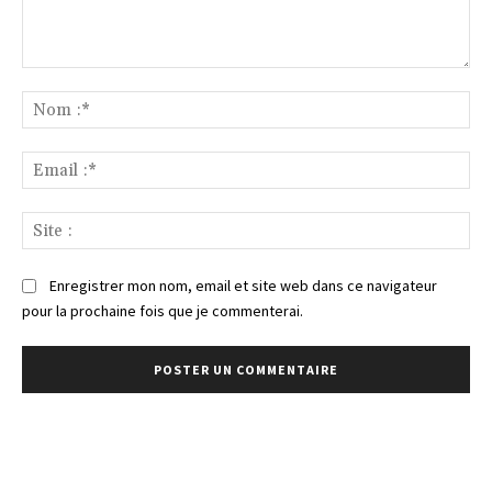
Commenter
:
No
:*
Ema
:*
Sit
:
Enregistrer mon nom, email et site web dans ce navigateur
pour la prochaine fois que je commenterai.