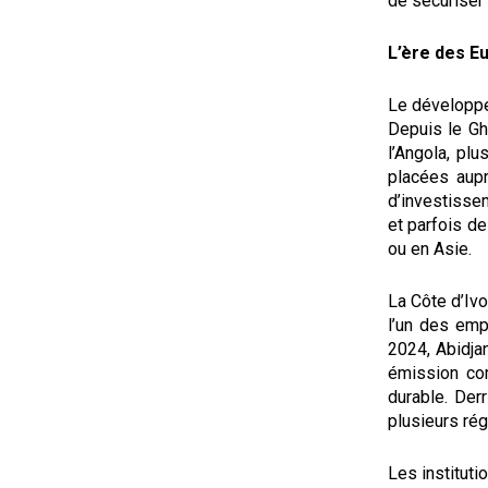
de sécuriser 
L’ère des E
Le développe
Depuis le Gh
l’Angola, pl
placées aupr
d’investisse
et parfois d
ou en Asie.
La Côte d’Ivo
l’un des empr
2024, Abidjan
émission com
durable. Der
plusieurs ré
Les institut