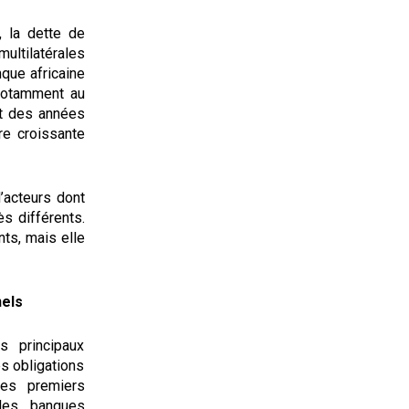
, la dette de
ultilatérales
que africaine
notamment au
ut des années
re croissante
d’acteurs dont
ès différents.
nts, mais elle
nels
 principaux
s obligations
les premiers
les banques