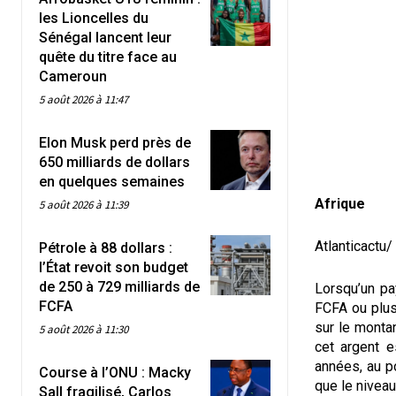
les Lioncelles du
Sénégal lancent leur
quête du titre face au
Cameroun
5 août 2026 à 11:47
Elon Musk perd près de
650 milliards de dollars
en quelques semaines
Afrique
5 août 2026 à 11:39
Atlanticactu/
Pétrole à 88 dollars :
l’État revoit son budget
de 250 à 729 milliards de
Lorsqu’un pa
FCFA
FCFA ou plusi
sur le montan
5 août 2026 à 11:30
cet argent e
années, au po
Course à l’ONU : Macky
que le nivea
Sall fragilisé, Carlos