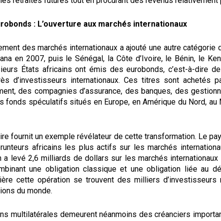
les retraites futures tout en procurant des revenus relativement 
urobonds : L’ouverture aux marchés internationaux
ment des marchés internationaux a ajouté une autre catégorie d
ana en 2007, puis le Sénégal, la Côte d’Ivoire, le Bénin, le Ke
usieurs États africains ont émis des eurobonds, c’est-à-dire de
ès d’investisseurs internationaux. Ces titres sont achetés 
ment, des compagnies d’assurance, des banques, des gestionna
es fonds spéculatifs situés en Europe, en Amérique du Nord, au
ire fournit un exemple révélateur de cette transformation. Le p
unteurs africains les plus actifs sur les marchés internationa
 a levé 2,6 milliards de dollars sur les marchés internationaux
binant une obligation classique et une obligation liée au 
rière cette opération se trouvent des milliers d’investisseurs 
gions du monde.
ions multilatérales demeurent néanmoins des créanciers importan