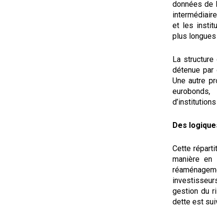
données de l
intermédiair
et les insti
plus longues 
La structure 
détenue par 
Une autre pr
eurobonds,
d’institutions
Des logique
Cette répart
manière en p
réaménagem
investisseu
gestion du r
dette est sui