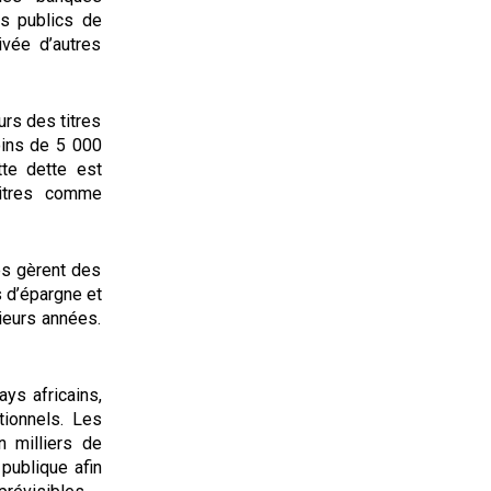
es publics de
ivée d’autres
urs des titres
oins de 5 000
te dette est
titres comme
es gèrent des
 d’épargne et
ieurs années.
ys africains,
tionnels. Les
n milliers de
publique afin