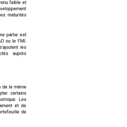
enu faible et
développement
des maturités
Une partie est
AD ou le FMI.
’ajoutent les
ctés auprès
as de la même
pter certains
omique. Les
dement et de
rtefeuille de