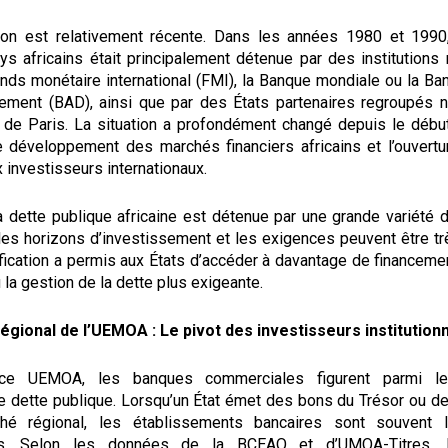
ion est relativement récente. Dans les années 1980 et 1990
s africains était principalement détenue par des institutions m
ds monétaire international (FMI), la Banque mondiale ou la Ban
ement (BAD), ainsi que par des États partenaires regroupés 
 de Paris. La situation a profondément changé depuis le déb
 développement des marchés financiers africains et l’ouvertu
 investisseurs internationaux.
la dette publique africaine est détenue par une grande variété 
 les horizons d’investissement et les exigences peuvent être tr
fication a permis aux États d’accéder à davantage de financeme
 la gestion de la dette plus exigeante.
gional de l’UEMOA : Le pivot des investisseurs institution
ace UEMOA, les banques commerciales figurent parmi les
e dette publique. Lorsqu’un État émet des bons du Trésor ou de
hé régional, les établissements bancaires sont souvent 
urs. Selon les données de la BCEAO et d’UMOA-Titres, 