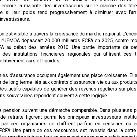
 encore la majorité des investisseurs sur le marché des titr
e si leur poids tend progressivement à diminuer avec l’arr
investisseurs.
on est visible à travers la croissance du marché régional. L’enco
 l’UEMOA dépassait 20 000 milliards FCFA en 2025, contre m
CFA au début des années 2010. Une partie importante de cet
 des institutions financières régionales qui utilisent ces 
lativement sûrs et liquides.
es d’assurance occupent également une place croissante. Ell
de long terme liés aux contrats d’assurance-vie ou aux produits
des actifs capables de générer des revenus réguliers sur plus
ons souveraines répondent souvent à cette logique.
 pension suivent une démarche comparable. Dans plusieurs pa
de retraite figurent parmi les principaux investisseurs institu
 par ces organismes se chiffrent parfois en centaines ou e
 FCFA. Une partie de ces ressources est investie dans la dette 