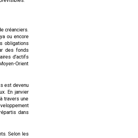
prévisibles.
e créanciers.
nya ou encore
s obligations
par des fonds
ires d’actifs
 Moyen-Orient
ays est devenu
ux. En janvier
 à travers une
développement
répartis dans
ts. Selon les