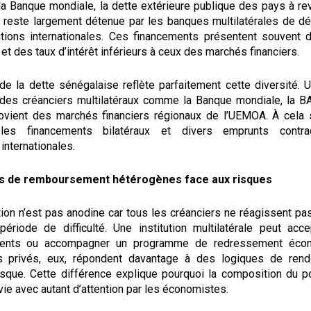
a Banque mondiale, la dette extérieure publique des pays à rev
e reste largement détenue par les banques multilatérales de 
tutions internationales. Ces financements présentent souvent 
et des taux d’intérêt inférieurs à ceux des marchés financiers.
de la dette sénégalaise reflète parfaitement cette diversité. 
des créanciers multilatéraux comme la Banque mondiale, la B
ovient des marchés financiers régionaux de l’UEMOA. À cela s
 les financements bilatéraux et divers emprunts contra
 internationales.
s de remboursement hétérogènes face aux risques
ition n’est pas anodine car tous les créanciers ne réagissent p
ériode de difficulté. Une institution multilatérale peut acce
ents ou accompagner un programme de redressement écon
rs privés, eux, répondent davantage à des logiques de ren
isque. Cette différence explique pourquoi la composition du po
vie avec autant d’attention par les économistes.