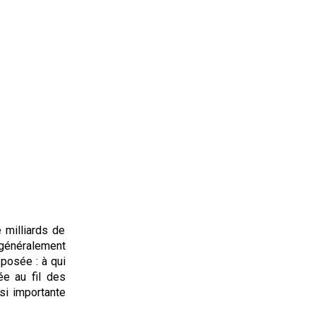
 milliards de
e généralement
 posée : à qui
ée au fil des
ssi importante