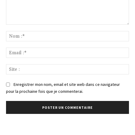
Commenter
:
No
:*
Ema
:*
Sit
:
Enregistrer mon nom, email et site web dans ce navigateur
pour la prochaine fois que je commenterai.