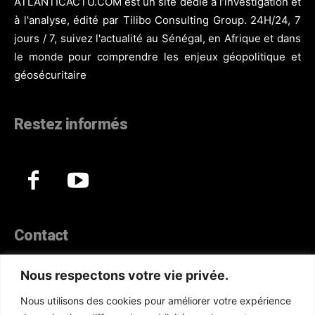
ATLANTICACTU.COM est un site dédié à l’investigation et
à l'analyse, édité par Tilibo Consulting Group. 24H/24, 7
jours / 7, suivez l'actualité au Sénégal, en Afrique et dans
le monde pour comprendre les enjeux géopolitique et
géosécuritaire
Restez informés
Contact
44, Hann Maristes Dakar
Nous respectons votre vie privée.
Téléphone :
(+221) 70 330 86 87‬
Nous utilisons des cookies pour améliorer votre expérience
WhatsApp :
(+33) 6 52 17 85 46