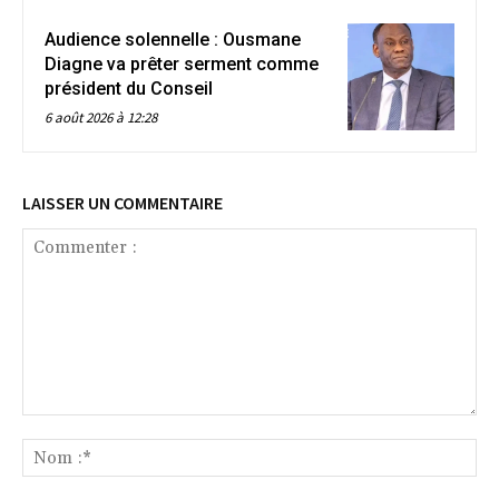
Audience solennelle : Ousmane
Diagne va prêter serment comme
président du Conseil
6 août 2026 à 12:28
LAISSER UN COMMENTAIRE
Commenter
:
No
:*