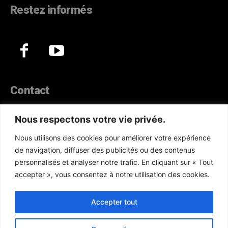
Restez informés
Contact
44, Hann Maristes Dakar
Nous respectons votre vie privée.
Téléphone :
(+221) 70 330 86 87‬
Nous utilisons des cookies pour améliorer votre expérience
WhatsApp :
(+33) 6 52 17 85 46
de navigation, diffuser des publicités ou des contenus
E-mail :
redaction@atlanticactu.com
personnalisés et analyser notre trafic. En cliquant sur « Tout
E-mail :
commercial@atlanticactu.com
accepter », vous consentez à notre utilisation des cookies.
Nous écrire
Qui sommes-nous ?
Accepter tout