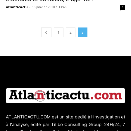
atlanticactu
-
15 janvier 2020 à 13:46
1
1
2
3
ATLANTICACTU.COM est un site dédié à l’investigation et
à l'analyse, édité par Tilibo Consulting Group. 24H/24, 7