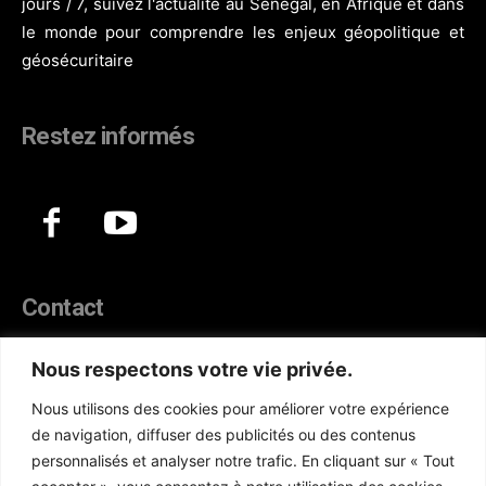
jours / 7, suivez l'actualité au Sénégal, en Afrique et dans
le monde pour comprendre les enjeux géopolitique et
géosécuritaire
Restez informés
Contact
44, Hann Maristes Dakar
Nous respectons votre vie privée.
Téléphone :
(+221) 70 330 86 87‬
Nous utilisons des cookies pour améliorer votre expérience
WhatsApp :
(+33) 6 52 17 85 46
de navigation, diffuser des publicités ou des contenus
E-mail :
redaction@atlanticactu.com
personnalisés et analyser notre trafic. En cliquant sur « Tout
E-mail :
commercial@atlanticactu.com