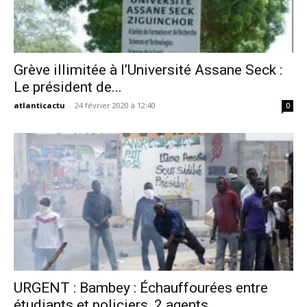
Grève illimitée à l’Université Assane Seck :
Le président de...
atlanticactu
-
24 février 2020 à 12:40
0
URGENT : Bambey : Échauffourées entre
étudiants et policiers, 2 agents...