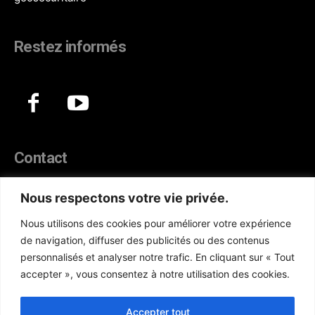
Restez informés
Contact
44, Hann Maristes Dakar
Nous respectons votre vie privée.
Téléphone :
(+221) 70 330 86 87‬
Nous utilisons des cookies pour améliorer votre expérience
WhatsApp :
(+33) 6 52 17 85 46
de navigation, diffuser des publicités ou des contenus
E-mail :
redaction@atlanticactu.com
personnalisés et analyser notre trafic. En cliquant sur « Tout
E-mail :
commercial@atlanticactu.com
accepter », vous consentez à notre utilisation des cookies.
Nous écrire
Qui sommes-nous ?
Accepter tout