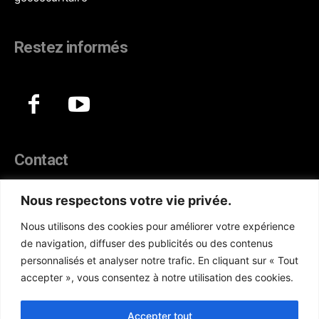
Restez informés
Contact
44, Hann Maristes Dakar
Nous respectons votre vie privée.
Téléphone :
(+221) 70 330 86 87‬
Nous utilisons des cookies pour améliorer votre expérience
WhatsApp :
(+33) 6 52 17 85 46
de navigation, diffuser des publicités ou des contenus
E-mail :
redaction@atlanticactu.com
personnalisés et analyser notre trafic. En cliquant sur « Tout
E-mail :
commercial@atlanticactu.com
accepter », vous consentez à notre utilisation des cookies.
Nous écrire
Qui sommes-nous ?
Accepter tout