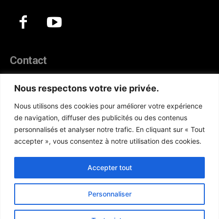
Contact
44, Hann Maristes Dakar
Nous respectons votre vie privée.
Téléphone :
(+221) 70 330 86 87‬
Nous utilisons des cookies pour améliorer votre expérience
WhatsApp :
(+33) 6 52 17 85 46
de navigation, diffuser des publicités ou des contenus
E-mail :
redaction@atlanticactu.com
personnalisés et analyser notre trafic. En cliquant sur « Tout
E-mail :
commercial@atlanticactu.com
accepter », vous consentez à notre utilisation des cookies.
Nous écrire
Qui sommes-nous ?
Accepter tout
Personnaliser
Copyright © AtlanticActu.com. Tous droits réservés. Designed by