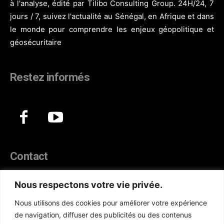
à l'analyse, édité par Tilibo Consulting Group. 24H/24, 7
jours / 7, suivez l'actualité au Sénégal, en Afrique et dans
le monde pour comprendre les enjeux géopolitique et
géosécuritaire
Restez informés
Contact
44, Hann Maristes Dakar
Nous respectons votre vie privée.
Téléphone :
(+221) 70 330 86 87‬
Nous utilisons des cookies pour améliorer votre expérience
WhatsApp :
(+33) 6 52 17 85 46
de navigation, diffuser des publicités ou des contenus
E-mail :
redaction@atlanticactu.com