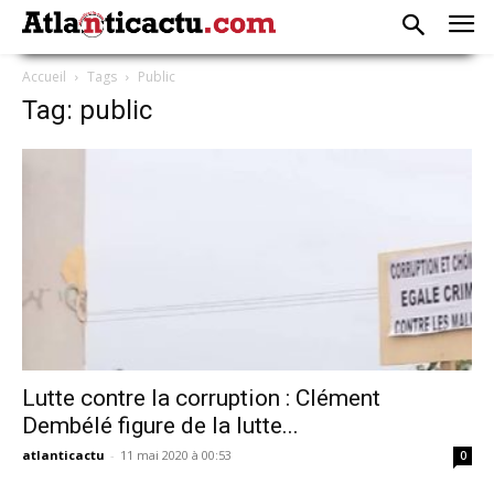
Accueil
Tags
Public
Tag: public
Lutte contre la corruption : Clément
Dembélé figure de la lutte...
atlanticactu
-
11 mai 2020 à 00:53
0