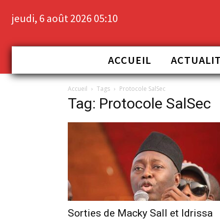
jeudi, 6 août 2026 05:10
ACCUEIL
ACTUALI
Accueil
Tags
Protocole SalSec
Tag: Protocole SalSec
Sorties de Macky Sall et Idrissa