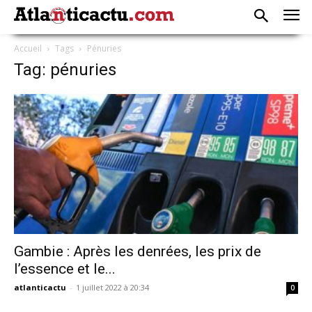
Accueil
Tags
Pénuries
Tag: pénuries
Gambie : Après les denrées, les prix de
l’essence et le...
atlanticactu
-
1 juillet 2022 à 20:34
0