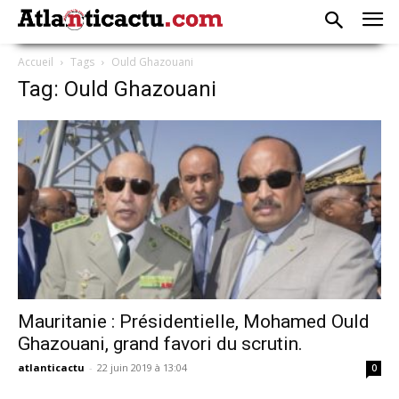
Accueil
Tags
Ould Ghazouani
Tag: Ould Ghazouani
Mauritanie : Présidentielle, Mohamed Ould
Ghazouani, grand favori du scrutin.
atlanticactu
-
22 juin 2019 à 13:04
0