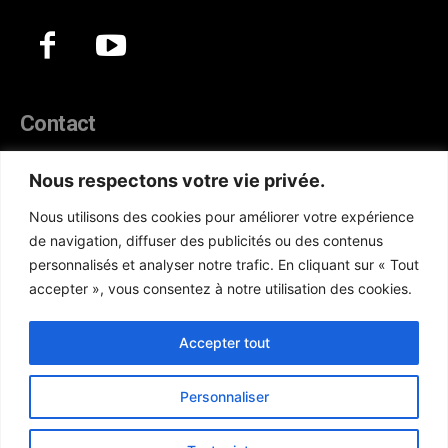
Contact
44, Hann Maristes Dakar
Nous respectons votre vie privée.
Téléphone :
(+221) 70 330 86 87‬
Nous utilisons des cookies pour améliorer votre expérience
WhatsApp :
(+33) 6 52 17 85 46
de navigation, diffuser des publicités ou des contenus
E-mail :
redaction@atlanticactu.com
personnalisés et analyser notre trafic. En cliquant sur « Tout
E-mail :
commercial@atlanticactu.com
accepter », vous consentez à notre utilisation des cookies.
Nous écrire
Qui sommes-nous ?
Accepter tout
Personnaliser
Copyright © AtlanticActu.com. Tous droits réservés. Designed by