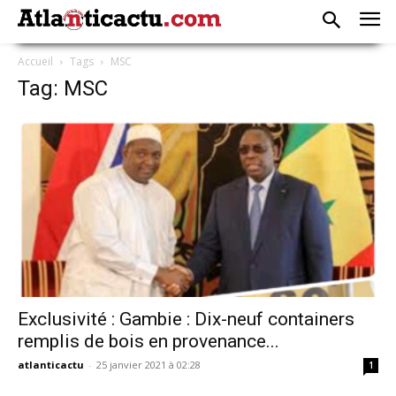
Accueil
Tags
MSC
Tag: MSC
Exclusivité : Gambie : Dix-neuf containers
remplis de bois en provenance...
atlanticactu
-
25 janvier 2021 à 02:28
1