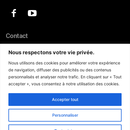
Contact
44, Hann Maristes Dakar
Nous respectons votre vie privée.
Téléphone :
(+221) 70 330 86 87‬
Nous utilisons des cookies pour améliorer votre expérience
WhatsApp :
(+33) 6 52 17 85 46
de navigation, diffuser des publicités ou des contenus
E-mail :
redaction@atlanticactu.com
personnalisés et analyser notre trafic. En cliquant sur « Tout
E-mail :
commercial@atlanticactu.com
accepter », vous consentez à notre utilisation des cookies.
Nous écrire
Qui sommes-nous ?
Accepter tout
Personnaliser
Copyright © AtlanticActu.com. Tous droits réservés. Designed by