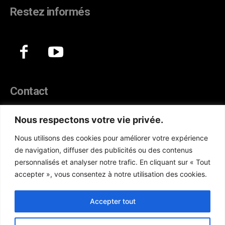
Restez informés
Contact
44, Hann Maristes Dakar
Nous respectons votre vie privée.
Téléphone :
(+221) 70 330 86 87‬
Nous utilisons des cookies pour améliorer votre expérience
WhatsApp :
(+33) 6 52 17 85 46
de navigation, diffuser des publicités ou des contenus
E-mail :
redaction@atlanticactu.com
personnalisés et analyser notre trafic. En cliquant sur « Tout
E-mail :
commercial@atlanticactu.com
accepter », vous consentez à notre utilisation des cookies.
Nous écrire
Qui sommes-nous ?
Accepter tout