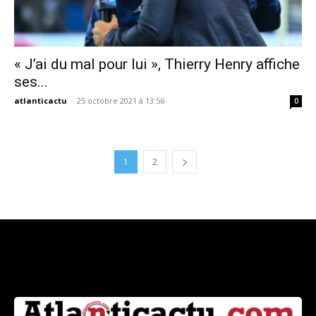
« J’ai du mal pour lui », Thierry Henry affiche
ses...
atlanticactu
-
25 octobre 2021 à 13:56
0
1
2