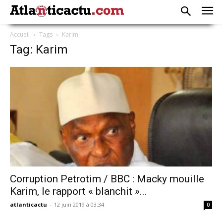
Accueil
Tags
Karim
Tag: Karim
Corruption Petrotim / BBC : Macky mouille
Karim, le rapport « blanchit »...
atlanticactu
-
12 juin 2019 à 03:34
0