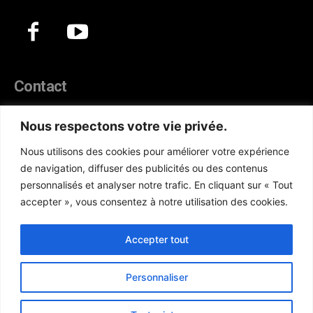
Contact
44, Hann Maristes Dakar
Nous respectons votre vie privée.
Téléphone :
(+221) 70 330 86 87‬
Nous utilisons des cookies pour améliorer votre expérience
WhatsApp :
(+33) 6 52 17 85 46
de navigation, diffuser des publicités ou des contenus
E-mail :
redaction@atlanticactu.com
personnalisés et analyser notre trafic. En cliquant sur « Tout
E-mail :
commercial@atlanticactu.com
accepter », vous consentez à notre utilisation des cookies.
Nous écrire
Qui sommes-nous ?
Accepter tout
Personnaliser
Copyright © AtlanticActu.com. Tous droits réservés. Designed by