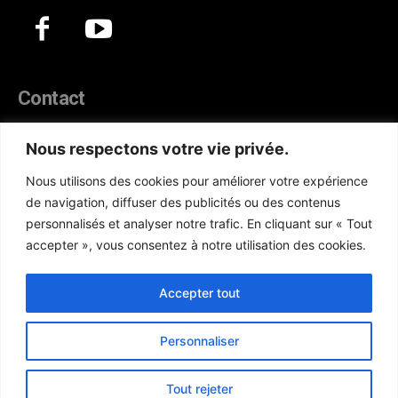
Contact
44, Hann Maristes Dakar
Nous respectons votre vie privée.
Téléphone :
(+221) 70 330 86 87‬
Nous utilisons des cookies pour améliorer votre expérience
WhatsApp :
(+33) 6 52 17 85 46
de navigation, diffuser des publicités ou des contenus
E-mail :
redaction@atlanticactu.com
personnalisés et analyser notre trafic. En cliquant sur « Tout
E-mail :
commercial@atlanticactu.com
accepter », vous consentez à notre utilisation des cookies.
Nous écrire
Qui sommes-nous ?
Accepter tout
Personnaliser
Copyright © AtlanticActu.com. Tous droits réservés. Designed by
Tout rejeter