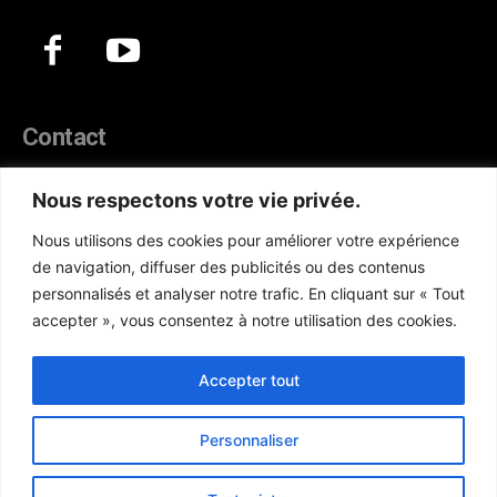
Contact
44, Hann Maristes Dakar
Nous respectons votre vie privée.
Téléphone :
(+221) 70 330 86 87‬
Nous utilisons des cookies pour améliorer votre expérience
WhatsApp :
(+33) 6 52 17 85 46
de navigation, diffuser des publicités ou des contenus
E-mail :
redaction@atlanticactu.com
personnalisés et analyser notre trafic. En cliquant sur « Tout
E-mail :
commercial@atlanticactu.com
accepter », vous consentez à notre utilisation des cookies.
Nous écrire
Qui sommes-nous ?
Accepter tout
Personnaliser
Copyright © AtlanticActu.com. Tous droits réservés. Designed by