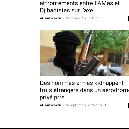
affrontements entre FAMas et
Djihadistes sur l’axe...
atlanticactu
-
30 janvier 2026 à 15:16
Des hommes armés kidnappent
trois étrangers dans un aérodrom
privé prrs...
atlanticactu
-
26 septembre 2025 à 15:53