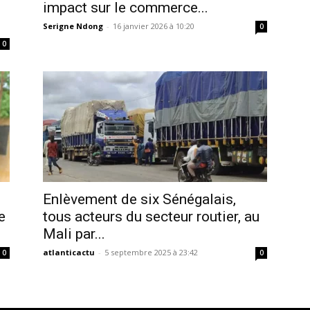
impact sur le commerce...
Serigne Ndong
-
16 janvier 2026 à 10:20
0
0
Enlèvement de six Sénégalais,
e
tous acteurs du secteur routier, au
Mali par...
atlanticactu
-
5 septembre 2025 à 23:42
0
0