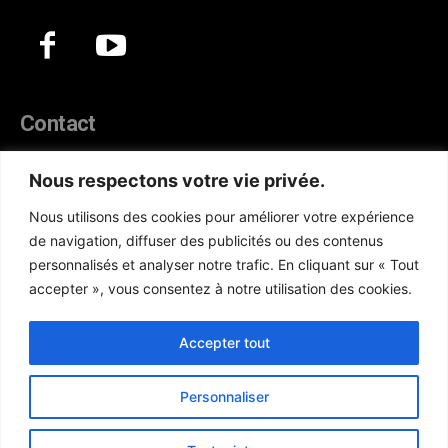
Contact
44, Hann Maristes Dakar
Nous respectons votre vie privée.
Téléphone :
(+221) 70 330 86 87‬
Nous utilisons des cookies pour améliorer votre expérience
WhatsApp :
(+33) 6 52 17 85 46
de navigation, diffuser des publicités ou des contenus
E-mail :
redaction@atlanticactu.com
personnalisés et analyser notre trafic. En cliquant sur « Tout
E-mail :
commercial@atlanticactu.com
accepter », vous consentez à notre utilisation des cookies.
Nous écrire
Qui sommes-nous ?
Accepter tout
Personnaliser
Copyright © AtlanticActu.com. Tous droits réservés. Designed by