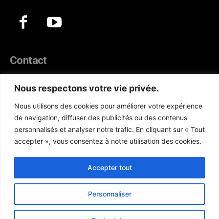
Contact
44, Hann Maristes Dakar
Nous respectons votre vie privée.
Téléphone :
(+221) 70 330 86 87‬
Nous utilisons des cookies pour améliorer votre expérience
WhatsApp :
(+33) 6 52 17 85 46
de navigation, diffuser des publicités ou des contenus
E-mail :
redaction@atlanticactu.com
personnalisés et analyser notre trafic. En cliquant sur « Tout
E-mail :
commercial@atlanticactu.com
accepter », vous consentez à notre utilisation des cookies.
Nous écrire
Qui sommes-nous ?
Accepter tout
Personnaliser
Copyright © AtlanticActu.com. Tous droits réservés. Designed by