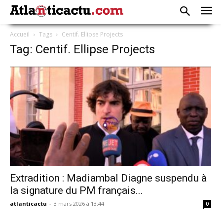
Accueil
Tags
Centif. Ellipse Projects
Tag: Centif. Ellipse Projects
Extradition : Madiambal Diagne suspendu à
la signature du PM français...
atlanticactu
-
3 mars 2026 à 13:44
0