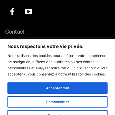
Contact
44, Hann Maristes Dakar
Nous respectons votre vie privée.
Téléphone :
(+221) 70 330 86 87‬
Nous utilisons des cookies pour améliorer votre expérience
WhatsApp :
(+33) 6 52 17 85 46
de navigation, diffuser des publicités ou des contenus
E-mail :
redaction@atlanticactu.com
personnalisés et analyser notre trafic. En cliquant sur « Tout
E-mail :
commercial@atlanticactu.com
accepter », vous consentez à notre utilisation des cookies.
Nous écrire
Qui sommes-nous ?
Accepter tout
Personnaliser
Copyright © AtlanticActu.com. Tous droits réservés. Designed by