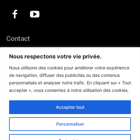
Contact
44, Hann Maristes Dakar
Nous respectons votre vie privée.
Téléphone :
(+221) 70 330 86 87‬
Nous utilisons des cookies pour améliorer votre expérience
WhatsApp :
(+33) 6 52 17 85 46
de navigation, diffuser des publicités ou des contenus
E-mail :
redaction@atlanticactu.com
personnalisés et analyser notre trafic. En cliquant sur « Tout
E-mail :
commercial@atlanticactu.com
accepter », vous consentez à notre utilisation des cookies.
Nous écrire
Qui sommes-nous ?
Accepter tout
Personnaliser
Copyright © AtlanticActu.com. Tous droits réservés. Designed by